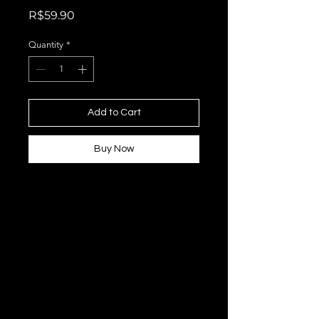
Price
R$59.90
Quantity
*
Add to Cart
Buy Now
Livro Infantil: Branca de
Neve – Contos com
Ensinamentos Cristãos
Apresentamos uma
versão especial do
clássico “Branca de