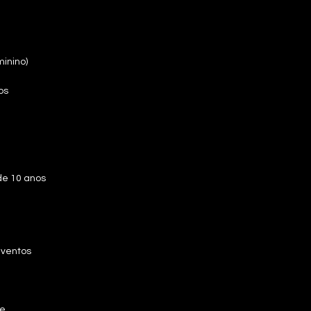
inino)
os
de 10 anos
 eventos
de