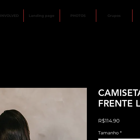
 INVOLVED
Landing page
PHOTOS
Grupos
CAMISET
FRENTE L
Price
R$114.90
Tamanho
*