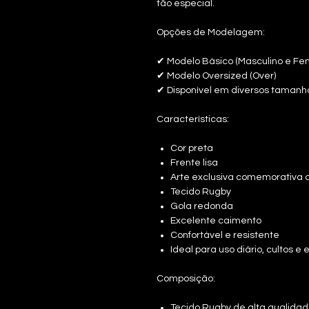
tão especial.
Opções de Modelagem:
✔ Modelo Básico (Masculino e Fem
✔ Modelo Oversized (Over)
✔ Disponível em diversos tamanh
Características:
Cor preta
Frente lisa
Arte exclusiva comemorativa 
Tecido Rugby
Gola redonda
Excelente caimento
Confortável e resistente
Ideal para uso diário, cultos e
Composição:
Tecido Rugby de alta qualida