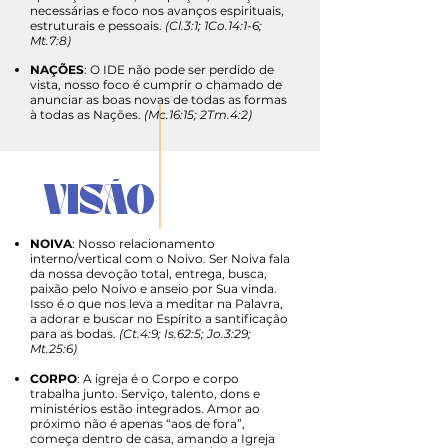
necessárias e foco nos avanços espirituais,
estruturais e pessoais.
(Cl.3:1; 1Co.14:1-6;
Mt.7:8)
NAÇÕES
: O IDE não pode ser perdido de
vista, nosso foco é cumprir o chamado de
anunciar as boas novas de todas as formas
à todas as Nações.
(Mc.16:15; 2Tm.4:2)
VISÃO
NOIVA
: Nosso relacionamento
interno/vertical com o Noivo. Ser Noiva fala
da nossa devoção total, entrega, busca,
paixão pelo Noivo e anseio por Sua vinda.
Isso é o que nos leva a meditar na Palavra,
a adorar e buscar no Espírito a santificação
para as bodas.
(Ct.4:9; Is.62:5; Jo.3:29;
Mt.25:6)
CORPO
: A igreja é o Corpo e corpo
trabalha junto. Serviço, talento, dons e
ministérios estão integrados. Amor ao
próximo não é apenas “aos de fora”,
começa dentro de casa, amando a Igreja