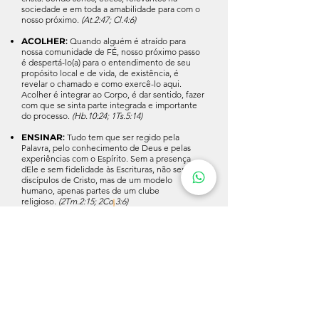
sociedade e em toda a amabilidade para com o
nosso próximo.
(At.2:47; Cl.4:6)
ACOLHER
:
Quando alguém é atraído para
nossa comunidade de FÉ, nosso próximo passo
é despertá-lo(a) para o entendimento de seu
propósito local e de vida, de existência, é
revelar o chamado e como exercê-lo aqui.
Acolher é integrar ao Corpo, é dar sentido, fazer
com que se sinta parte integrada e importante
do processo.
(Hb.10:24; 1Ts.5:14)
ENSINAR
:
Tudo tem que ser regido pela
Palavra, pelo conhecimento de Deus e pelas
experiências com o Espírito. Sem a presença
dEle e sem fidelidade às Escrituras, não seremos
discípulos de Cristo, mas de um modelo
humano, apenas partes de um clube
religioso.
(2Tm.2:15; 2Co.3:6)
VALORES
TRABALHO que RESULTA da FÉ:
Não é
ativismo, não é fazer por fazer, é um
resultado da ação do Espírito, da Graça que
nos leva a trabalhar pró-Reino de Deus.