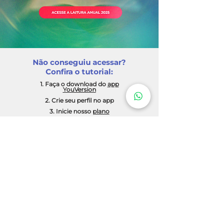
Não conseguiu acessar?
Confira o tutorial:
1. Faça o download do
app
YouVersion
2. Crie seu perfil no app
3. Inicie nosso
plano
PRECISA DE ORAÇÃO?
Nós estamos muito interessados em te ajudar,
criamos este espaço especialmente para você.
CLIQUE AQUI
Igreja Batista Unida Rebento Novo | CNPJ:
26.664.538
/0001-94
igrejabatistaburn@gmail.com
Politica de Privacidade