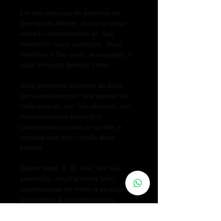
Em seu discurso de abertura do
Sermão do Monte, Jesus se dirige
aos três componentes de Seu
ministério: Seus apóstolos, Seus
ministros e Seu povo, anunciando a
cada um suas devidas obras.
Nisto podemos observar as ditas
bem-aventuranças, que apesar de
cada uma ter, em Seu discurso, um
direcionamento específico,
caracterizam o todo do caráter e
conduta que todo cristão deve
possuir.
Diante disso, A. W. Pink, em sua
exposição, detalha essas bem-
aventuranças de modo a atualizar
seu sentido a um público mais
moderno, ao mesmo tempo que
adotando um tom de crítica à igreja