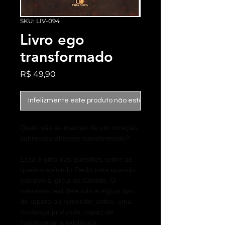
SKU: LIV-094
Livro ego
transformado
Preço
R$ 49,90
Infelizmente este produto não está mais disponível
Quais são as marcas de um coração
sobrenaturalmente transformado?
Essa é uma das questões sobre as
quais o apóstolo Paulo trata quando
escreve à igreja de Corinto. O
interesse real dele não é algum tipo
de reparo ou remendo; antes, uma
mudança profunda, capaz de
transformar a existência.