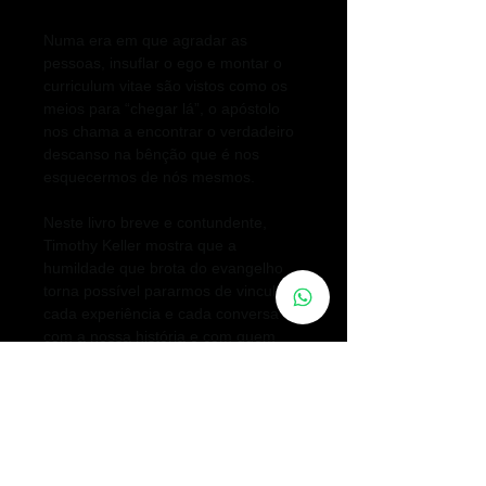
Numa era em que agradar as
pessoas, insuflar o ego e montar o
curriculum vitae são vistos como os
meios para “chegar lá”, o apóstolo
nos chama a encontrar o verdadeiro
descanso na bênção que é nos
esquecermos de nós mesmos.
Neste livro breve e contundente,
Timothy Keller mostra que a
humildade que brota do evangelho
torna possível pararmos de vincular
cada experiência e cada conversa
com a nossa história e com quem
somos. E assim podemos ficar
libertos da autocondenação. Quem é
realmente humilde segundo o
evangelho não se odeia, mas
também não se ama... é, antes,
alguém que esquece de si mesmo.