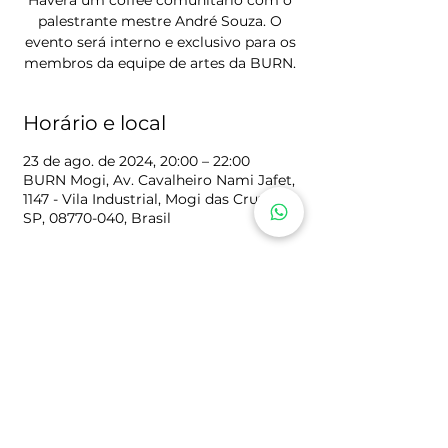
Haverá um coffee comunitário com o
palestrante mestre André Souza. O
evento será interno e exclusivo para os
membros da equipe de artes da BURN.
Horário e local
23 de ago. de 2024, 20:00 – 22:00
BURN Mogi, Av. Cavalheiro Nami Jafet,
1147 - Vila Industrial, Mogi das Cruzes -
SP, 08770-040, Brasil
PRECISA DE ORAÇÃO?
Nós estamos muito interessados em te ajudar,
criamos este espaço especialmente para você.
CLIQUE AQUI
Igreja Batista Unida Rebento Novo | CNPJ:
26.664.538
/0001-94
igrejabatistaburn@gmail.com