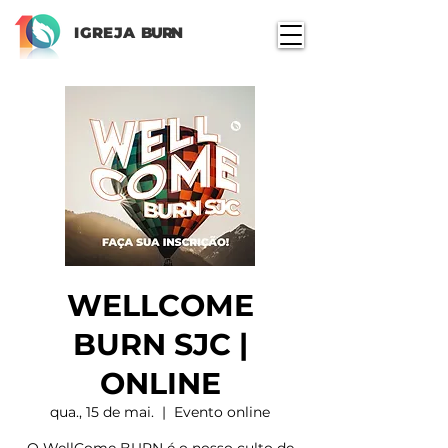
IGREJA
BURN
WELLCOME
BURN SJC |
ONLINE
qua., 15 de mai.
  |  
Evento online