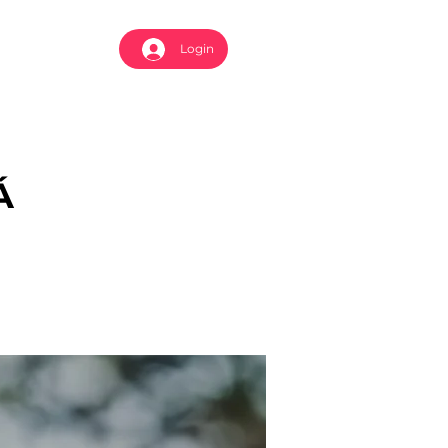
Login
Á