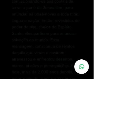
comissionando-os aos confins da
terra, a partir de Jerusalém, para
anunciar as boas-novas a toda tribo,
língua e nação. Então, revestidos de
poder do alto, cheios do Espírito
Santo, eles partiram para anunciar
salvação ao mundo. Essa
mensagem, constituída de relatos
daquilo que viram e ouviram,
atravessou e enfrentou desertos,
mares, prisões e perseguições. Ainda
hoje, mais de 2.000 anos depois, a
mensagem de esperança sobre os
feitos do Deus-Homem reverbera em
nossa sociedade – não somente
devido a Cristo e seu sacrifício, mas
também por causa de homens e
mulheres que não se calaram a
respeito das coisas que viram e
ouviram.