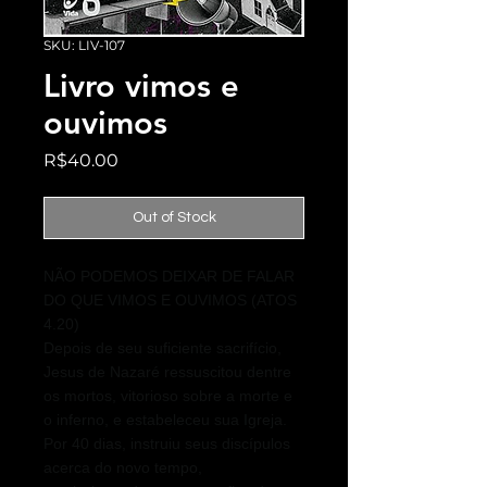
SKU: LIV-107
Livro vimos e
ouvimos
Price
R$40.00
Out of Stock
NÃO PODEMOS DEIXAR DE FALAR
DO QUE VIMOS E OUVIMOS (ATOS
4.20)
Depois de seu suficiente sacrifício,
Jesus de Nazaré ressuscitou dentre
os mortos, vitorioso sobre a morte e
o inferno, e estabeleceu sua Igreja.
Por 40 dias, instruiu seus discípulos
acerca do novo tempo,