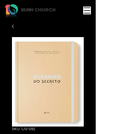
BURN
CHURCH
SKU: LIV-092