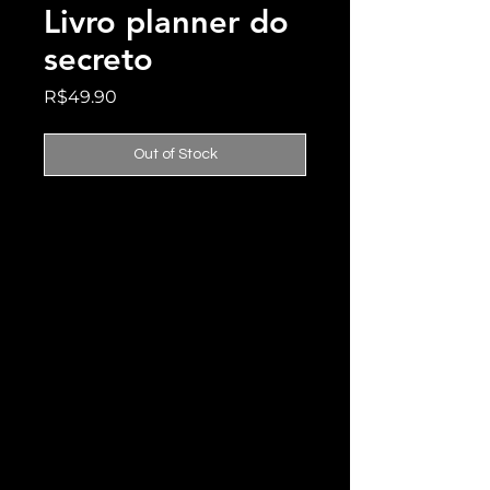
Livro planner do
secreto
Price
R$49.90
Out of Stock
Planner Do Secreto
Plano De Leitura Bíblica
Amarelo é uma
ferramenta projetada
para ajudar a organizar e
planejar o dia a dia de
forma eficiente e
significativa. Com um
design minimalista, o
planner inclui reflexões
mensais, checklists e um