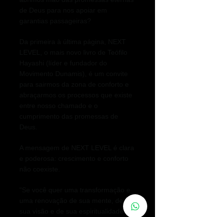
de Deus para nos apoiar em
garantias passageiras?
Da primeira à última página, NEXT
LEVEL, o mais novo livro de Teófilo
Hayashi (líder e fundador do
Movimento Dunamis), é um convite
para sairmos da zona de conforto e
abraçarmos os processos que existe
entre nosso chamado e o
cumprimento das promessas de
Deus.
A mensagem de NEXT LEVEL é clara
e poderosa: crescimento e conforto
não coexiste.
"Se você quer uma transformação e
uma renovação de sua mente, de
sua visão e de sua espiritualidade,