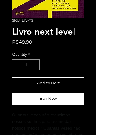
SKU: LIV-112
Livro next level
Price
R$49.90
Quantity
*
Add to Cart
Buy Now
Quantas vezes não reduzimos
nossos sonhos para acomodar
nossos medos? Quantas vezes não
abrimos mão das promessas eternas