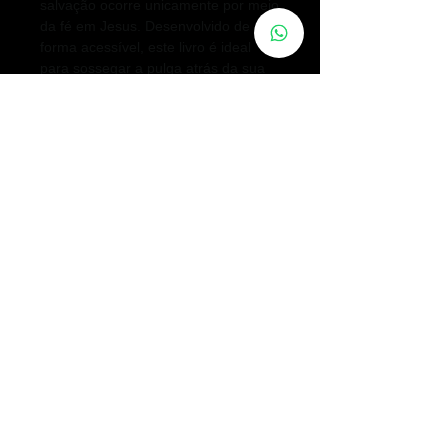
salvação ocorre unicamente por meio
da fé em Jesus. Desenvolvido de
forma acessível, este livro é ideal
para sossegar a pulga atrás da sua
orelha e, contando com diversas
referências, ainda mostrar o caminho
para ir além nos seus estudos.
E então, vamos discutir teologia?
Teologia para todos
é uma coleção
de livros organizada por Rodrigo Bibo
que responde perguntas essenciais
para a vida da igreja de forma
acessível e bíblica. Conheça os
outros títulos da coleção!
PRECISA DE ORAÇÃO?
Nós estamos muito interessados em te ajudar,
criamos este espaço especialmente para você.