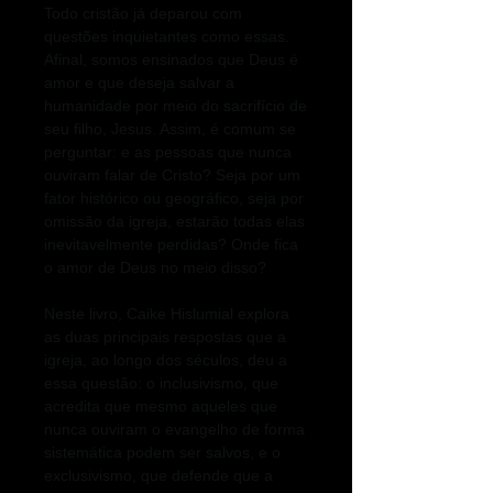
Todo cristão já deparou com
questões inquietantes como essas.
Afinal, somos ensinados que Deus é
amor e que deseja salvar a
humanidade por meio do sacrifício de
seu filho, Jesus. Assim, é comum se
perguntar: e as pessoas que nunca
ouviram falar de Cristo? Seja por um
fator histórico ou geográfico, seja por
omissão da igreja, estarão todas elas
inevitavelmente perdidas? Onde fica
o amor de Deus no meio disso?
Neste livro, Caike Hislumial explora
as duas principais respostas que a
igreja, ao longo dos séculos, deu a
essa questão: o inclusivismo, que
acredita que mesmo aqueles que
nunca ouviram o evangelho de forma
sistemática podem ser salvos, e o
exclusivismo, que defende que a