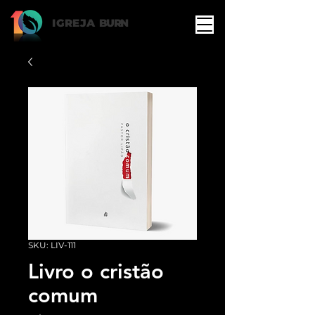
IGREJA
BURN
SKU: LIV-111
Livro o cristão
comum