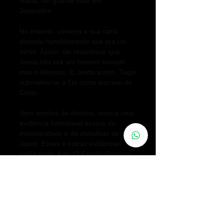
Maria, um grande líder em
Jerusalém.
No entanto, começa a sua carta
dizendo humildemente que era um
servo. Assim, ele reconhece que
Jesus não era um homem comum,
mas o Messias. E, ainda assim, Tiago
submeteu-se a Ele como escravo de
Cristo.
Sem sombra de dúvidas, essa é uma
evidência formidável acerca da
messianidade e da divindade de
Jesus. Essas e outras evidências
estão neste livro, O Cristão Comum,
do pastor Lipão. Um convite a elevar
o nosso padrão cristão de
comportamento e também de fé.
Embarque nesta jornada!