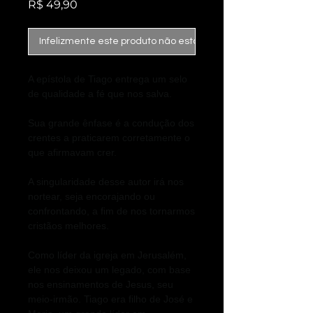
Preço
R$ 49,90
Infelizmente este produto não está mais disponível
A epístola de Tiago entrega um selo
de qualidade a fé que nos salva.
Sua grande ênfase é a condução dos
crentes a praticarem corretamente o
que afirmavam crer.
A singularidade desse autor irá nos
nortear, seja encorajando ou
confrontando, a fim de nos tornarmos
cristãos melhores.
Como líder da igreja em Jerusalém,
ele nos deixou um legado, com base
nos ensinamentos de Jesus, seu
meio-irmão. Tiago era filho de José e