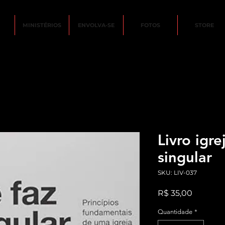
MINISTÉRIOS
ENVOLVA-SE
FOTOS
STORE
Livro igre
singular
SKU: LIV-037
Preço
R$ 35,00
Quantidade
*