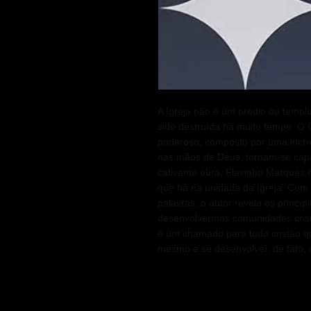
A Igreja não é um prédio ou templo
sido destruída há muito tempo. O 
poderoso, composto por uma incrí
nas mãos de Deus, tornam-se capa
cativante obra, Flavinho Marques 
que há na unidade da Igreja. Com 
palavras, o autor revela os princípi
desenvolvermos comunidades cristã
é um chamado para todo cristão qu
mesmo e se desenvolver, de fato, 