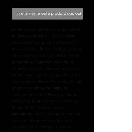
Infelizmente este produto não está mais disponível
Estamos vivendo uma era pós-cristã
ou pré-avivamento? Em O Gatilho:
Despertando o poder explosivo de
uma geração, Teófilo Hayashi, pastor
sênior da Zion Church Global e líder
fundador do Dunamis Movement,
aborda essa questão com a precisão
de um investigador e a paixão de um
líder comprometido. Por meio de uma
análise profunda dos ciclos de
avivamentos e declínios espirituais,
Hayashi argumenta que o futuro da
Igreja, tanto no Brasil quanto
globalmente, não está garantido pelo
crescimento numérico, mas pela
capacidade de romper a inércia e