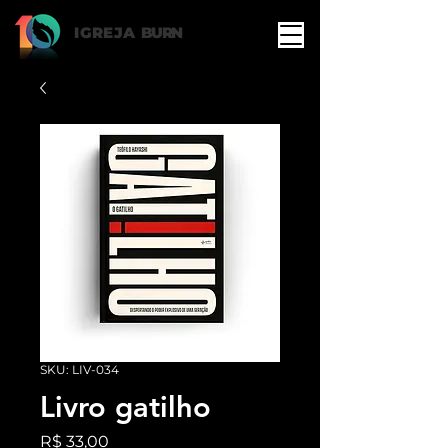
IGREJA
BURN
SKU: LIV-034
Livro gatilho
Preço
R$ 33,00