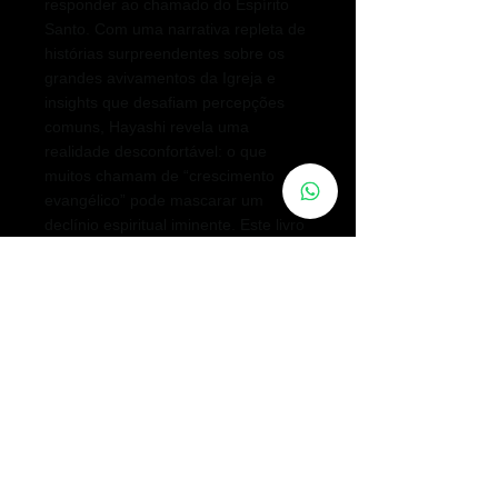
responder ao chamado do Espírito
Santo. Com uma narrativa repleta de
histórias surpreendentes sobre os
grandes avivamentos da Igreja e
insights que desafiam percepções
comuns, Hayashi revela uma
realidade desconfortável: o que
muitos chamam de “crescimento
evangélico” pode mascarar um
declínio espiritual iminente. Este livro
não é apenas uma reflexão; é um
convite direto à ação. Ao virar a
última página, a pergunta que restará
não será se você pode mudar uma
geração, mas quando começará a
agir.
PRECISA DE ORAÇÃO?
Nós estamos muito interessados em te ajudar,