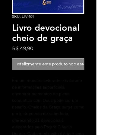
SKU: LIV-101
Livro devocional
cheio de graça
Preço
R$ 49,90
Infelizmente este produto não está mais disponível
Em um mundo acelerado e saturado
de informações superficiais,
encontrar momentos de plena
comunhão com Deus pode ser um
desafio. Cheios da Graça surge como
um instrumento de sabedoria,
oferecendo 21 devocionais
elaborados pelo Pastor Claudio
Duarte. Cada meditação diária é uma