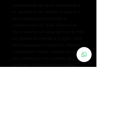
oportunidade de fazer uma pausa e
se aproximar do Senhor, trazendo à
tona revelações profundas e
transformadoras. Este devocional
não é apenas um guia de leitura, mas
um convite à reflexão e à ação. Com
uma linguagem acessível e objetiva,
o renomado Pastor Claudio Duarte
nos conduz por um caminho de
confronto e crescimento espiritual,
fundamentado na Palavra de Deus.
Dedique alguns minutos do seu dia
para mergulhar nessas meditações e
descubra como a graça divina pode
transformar todas as áreas da sua
vida.
PRECISA DE ORAÇÃO?