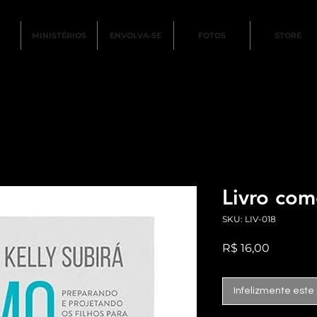
MINISTÉRIOS
ENVOLVA-SE
FOTOS
STORE
Livro com
SKU: LIV-018
Preço
R$ 16,00
Infelizmente este