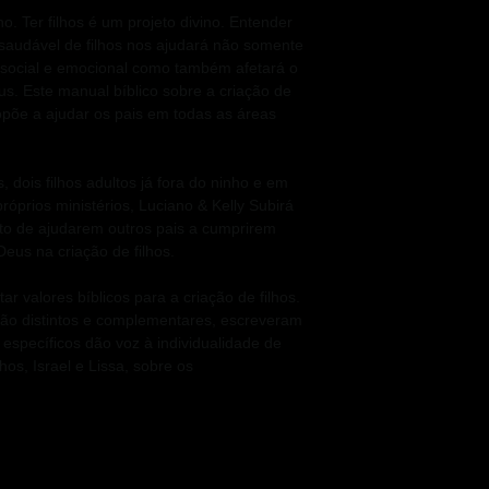
no. Ter filhos é um projeto divino. Entender
 saudável de filhos nos ajudará não somente
 social e emocional como também afetará o
us. Este manual bíblico sobre a criação de
opõe a ajudar os pais em todas as áreas
 dois filhos adultos já fora do ninho e em
óprios ministérios, Luciano & Kelly Subirá
 de ajudarem outros pais a cumprirem
eus na criação de filhos.
r valores bíblicos para a criação de filhos.
ão distintos e complementares, escreveram
specíficos dão voz à individualidade de
os, Israel e Lissa, sobre os