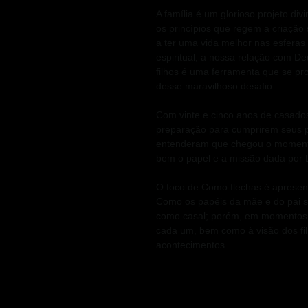
A família é um glorioso projeto divi
os princípios que regem a criação
a ter uma vida melhor nas esferas
espiritual, a nossa relação com De
filhos é uma ferramenta que se pr
desse maravilhoso desafio.
Com vinte e cinco anos de casados,
preparação para cumprirem seus pr
entenderam que chegou o momento
bem o papel e a missão dada por D
O foco de Como flechas é apresenta
Como os papéis da mãe e do pai s
como casal; porém, em momentos e
cada um, bem como à visão dos filh
acontecimentos.