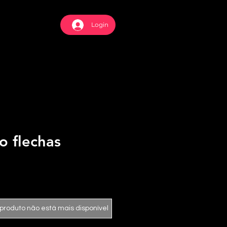
Login
o flechas
 produto não está mais disponível