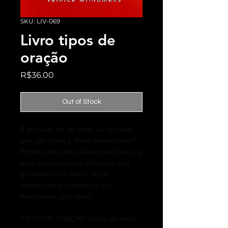
SKU: LIV-069
Livro tipos de
oração
Price
R$36.00
Out of Stock
É possível ter-se todas as orações
que são feitas a Deus respondidas?
Existirá uma posição em que Deus na
qual os misteriosos princípios que
governam Seu Reino sejam
conhecidos e possamos nos
harmonizar com eles?
TIPOS DE ORAÇÃO falada gloriosa