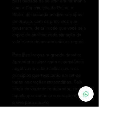
possibilidade de se orar em harmonia
com a Constituição do Reino, a
Bíblia, destacando os diversos tipos
de oração, com os princípios que
governam, de tal modo que você seja
capaz de analisar cada situação da
vida e orar de acordo com as regras.
Este livro lança um grande desafio:
Aprender a julgar cada circunstância
negativa na vida e aplicar a ela os
princípios que resultarão em ter-se
todas as orações respondidas. Fala
ainda do verdadeiro adorador, como
aquele que conhece o coração do Pai
e vive para amá-lo.
Este livro é o número dois da série
Escola de Oração de Valnice
Milhomens. Contém 208 páginas.
Nele você encontrará ensinos