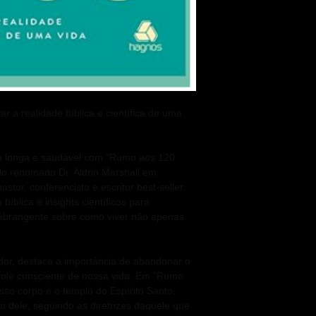
 a realidade bíblica e científica de uma
a longa e saudável com "Rumo aos 120
elo renomado Dr. Aldrin Marshall em
tor, conferencista e escritor best-seller.
íblica e insights científicos para
 abrangente sobre como viver não apenas
dor, destaca a importância de abandonar o
trole consciente de nossa vida. Em "Rumo
sso corpo é o templo do Espírito Santo,
 dele, seguindo as diretrizes daquele que