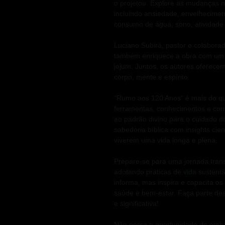
o projetou. Explore as mudanças n
incluindo ansiedade, envelhecimen
consumo de água, sono, atividade f
Luciano Subirá, pastor e colaborad
também enriquece a obra com um a
jejum. Juntos, os autores oferece
corpo, mente e espírito.
"Rumo aos 120 Anos" é mais do que
ferramentas, conhecimentos e cons
ao padrão divino para o cuidado d
sabedoria bíblica com insights cien
viverem uma vida longa e plena.
Prepare-se para uma jornada tran
adotando práticas de vida sustentá
informa, mas inspira e capacita os
saúde e bem-estar. Faça parte de
e significativa!
Não perca a oportunidade de embar