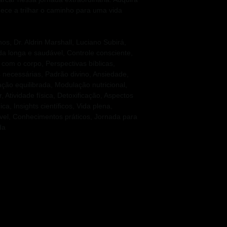
ce a trilhar o caminho para uma vida
s, Dr. Aldrin Marshall, Luciano Subirá,
a longa e saudável, Controle consciente,
com o corpo, Perspectivas bíblicas,
s necessárias, Padrão divino, Ansiedade,
ção equilibrada, Modulação nutricional,
Atividade física, Detoxificação, Aspectos
ica, Insights científicos, Vida plena,
el, Conhecimentos práticos, Jornada para
da
 you have to say, we created this
make your comments or