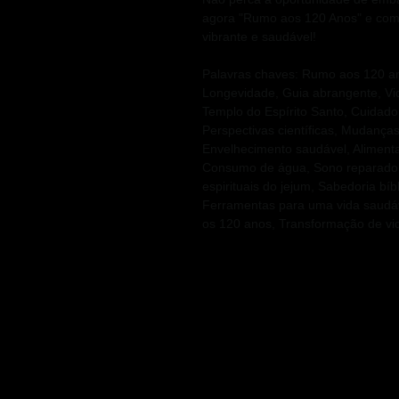
agora "Rumo aos 120 Anos" e come
vibrante e saudável!
Palavras chaves: Rumo aos 120 ano
Longevidade, Guia abrangente, Vid
Templo do Espírito Santo, Cuidado 
Perspectivas científicas, Mudança
Envelhecimento saudável, Alimenta
Consumo de água, Sono reparador, 
espirituais do jejum, Sabedoria bíbl
Ferramentas para uma vida saudáv
os 120 anos, Transformação de vi
Want to talk?
We are very interested in what
space especially for you to 
suggestions.