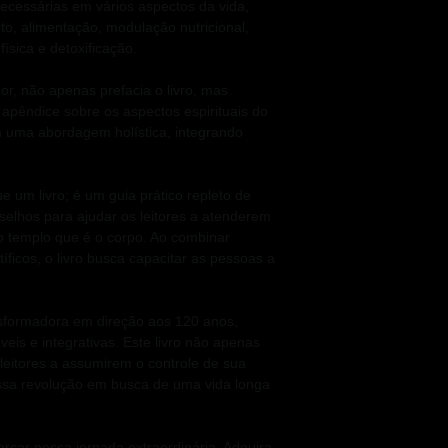
ecessárias em vários aspectos da vida,
to, alimentação, modulação nutricional,
ísica e detoxificação.
or, não apenas prefacia o livro, mas
pêndice sobre os aspectos espirituais do
m uma abordagem holística, integrando
 um livro; é um guia prático repleto de
elhos para ajudar os leitores a atenderem
o templo que é o corpo. Ao combinar
tíficos, o livro busca capacitar as pessoas a
sformadora em direção aos 120 anos,
veis e integrativas. Este livro não apenas
 leitores a assumirem o controle de sua
ssa revolução em busca de uma vida longa
car nessa jornada extraordinária. Adquira