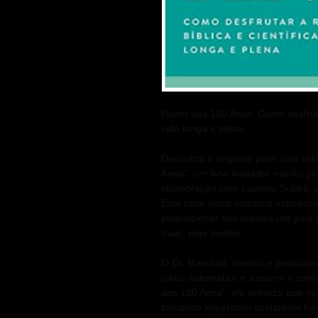
Rumo aos 120 Anos: Como desfrutar
vida longa e plena
Descubra o segredo para uma vid
Anos", um livro inovador escrito p
colaboração com Luciano Subirá, pas
Esta obra única combina sabedoria b
proporcionar aos leitores um guia
mais, mas melhor.
O Dr. Marshall, médico e pesquisa
piloto automático e assumir o con
aos 120 Anos", ele enfatiza que no
tornando imperativo cuidarmos bem