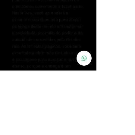
qual somos convidados a fazer parte.
Neste livro, você aprenderá a
assumir o seu chamado para abalar
os reinos deste mundo e transformar
a sociedade, por meio do poder e da
autoridade concedidos pelo Rei dos
reis. Ao ler estas páginas, você será
desafiado a abrir mão de tudo o que
é passageiro para abraçar o que é
eterno, porque a entrega é um
processo inevitável para quem deseja
ver o Reino. Você está disposto a
abrir mão de tudo o que pode ser
abalado na sua vida para viver de
forma inabalável? O Reino já está
entre nós e você pode vivê-lo hoje.
Basta dizer “SIM” para o Rei.