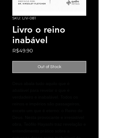
SKU: LIV-081
Livro o reino
inabável
Price
R$49.90
Out of Stock
Deus abala tudo aquilo que é
abalável para revelar o que é
verdadeiro e inabalável. Todos os
reinos e impérios são passageiros,
exceto um que é eterno: o Reino de
Deus. Nesta provocante e irresistível
obra, Teófilo Hayashi traz revelação e
entendimento prático sobre a
natureza desse reino inabalável do