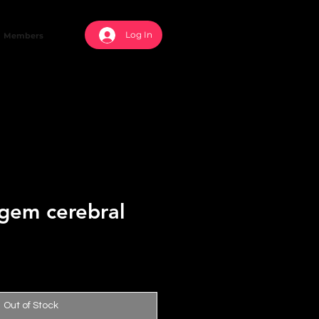
Log In
Members
agem cerebral
Out of Stock