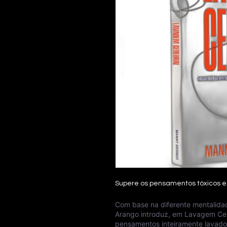
Supere os pensamentos tóxicos e
Com base na diferente mentalida
Arango introduz, em Lavagem Cere
pensamentos inteiramente lavados