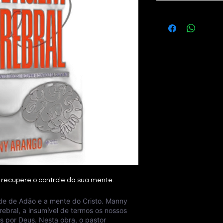
 recupere o controle da sua mente.
de de Adão e a mente do Cristo. Manny
bral, a insumível de termos os nossos
 por Deus. Nesta obra, o pastor