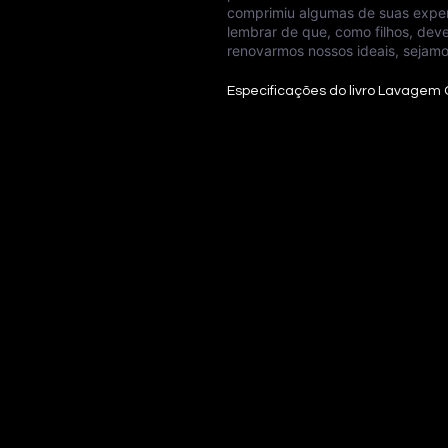
comprimiu algumas de suas experi
lembrar de que, como filhos, deve
renovarmos nossos ideais, sejamo
Especificações do livro Lavagem 
Want to talk?
We are very interested in what
space especially for you to 
suggestions.