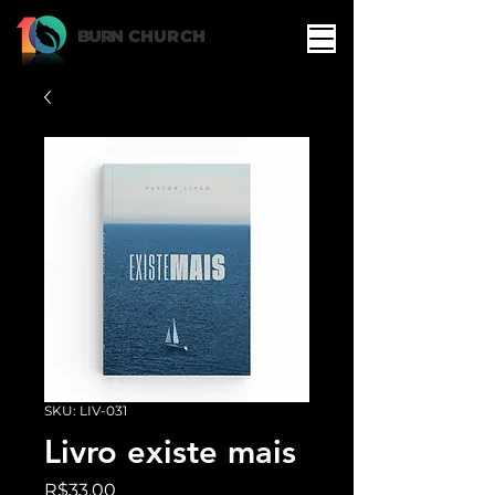
BURN
CHURCH
SKU: LIV-031
Livro existe mais
Price
R$33.00