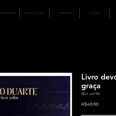
 INVOLVED
Landing page
PHOTOS
Grupos
Livro dev
graça
SKU: LIV-101
Price
R$49.90