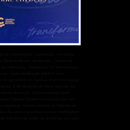
 de informações superficiais, encontrar
 Deus pode ser um desafio. Cheios da
de sabedoria, oferecendo 21 devocionais
arte. Cada meditação diária é uma
e se aproximar do Senhor, trazendo à tona
adoras. Este devocional não é apenas um
 reflexão e à ação. Com uma linguagem
Pastor Claudio Duarte nos conduz por um
o espiritual, fundamentado na Palavra de
seu dia para mergulhar nessas meditações
de transformar todas as áreas da sua vida.