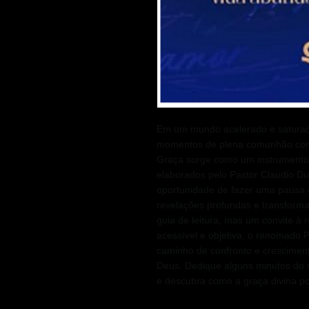
Em um mundo acelerado e saturado
momentos de plena comunhão com
Graça surge como um instrumento 
elaborados pelo Pastor Claudio Du
oportunidade de fazer uma pausa 
revelações profundas e transform
guia de leitura, mas um convite à
acessível e objetiva, o renomado 
caminho de confronto e cresciment
Deus. Dedique alguns minutos do 
e descubra como a graça divina po