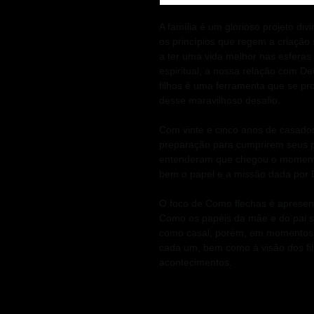
A família é um glorioso projeto divi
os princípios que regem a criação
a ter uma vida melhor nas esferas
espiritual, a nossa relação com De
filhos é uma ferramenta que se pr
desse maravilhoso desafio.
Com vinte e cinco anos de casados,
preparação para cumprirem seus pr
entenderam que chegou o momento
bem o papel e a missão dada por D
O foco de Como flechas é apresenta
Como os papéis da mãe e do pai s
como casal; porém, em momentos e
cada um, bem como à visão dos filh
acontecimentos.