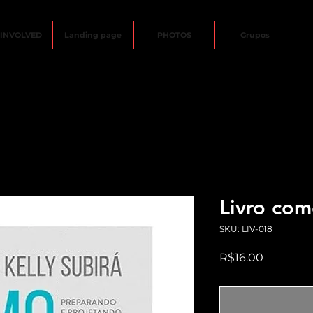
 INVOLVED
Landing page
PHOTOS
Grupos
Livro com
SKU: LIV-018
Price
R$16.00