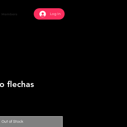
Log In
Members
o flechas
Out of Stock