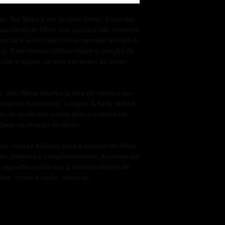
no. Ter filhos é um projeto divino. Entender
 saudável de filhos nos ajudará não somente
 social e emocional como também afetará o
us. Este manual bíblico sobre a criação de
opõe a ajudar os pais em todas as áreas
 dois filhos adultos já fora do ninho e em
óprios ministérios, Luciano & Kelly Subirá
 de ajudarem outros pais a cumprirem
eus na criação de filhos.
r valores bíblicos para a criação de filhos.
ão distintos e complementares, escreveram
specíficos dão voz à individualidade de
os, Israel e Lissa, sobre os