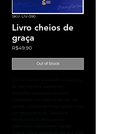
SKU: LIV-090
Livro cheios de
graça
Price
R$49.90
Out of Stock
Em um mundo acelerado e saturado
de informações superficiais,
encontrar momentos de plena
comunhão com Deus pode ser um
desafio. Cheios da Graça surge como
um instrumento de sabedoria,
oferecendo 21 devocionais
elaborados pelo Pastor Claudio
Duarte. Cada meditação diária é uma