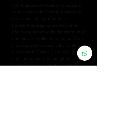
oportunidade de fazer uma pausa e
se aproximar do Senhor, trazendo à
tona revelações profundas e
transformadoras. Este devocional
não é apenas um guia de leitura, mas
um convite à reflexão e à ação. Com
uma linguagem acessível e objetiva,
o renomado Pastor Claudio Duarte
nos conduz por um caminho de
confronto e crescimento espiritual,
fundamentado na Palavra de Deus.
Dedique alguns minutos do seu dia
para mergulhar nessas meditações e
descubra como a graça divina pode
transformar todas as áreas da sua
vida.
Want to talk?