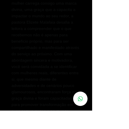
mulher carrega consigo uma marca
divina, uma graça que a capacita a
impactar o mundo ao seu redor, a
pastora Elizete Malafaia desafia a
leitora a compreender que o que
recebemos não é apenas para
benefício próprio, mas para ser
compartilhado e manifestado através
do serviço ao próximo. Com uma
abordagem sincera e motivadora,
você será convidada a se identificar
com mulheres reais, diferentes entre
si, que mesmo diante de
adversidades e de cenários pouco
glamourosos, encontraram força na
graça divina e foram capacitadas
para promover transformação em
suas comunidades e no mundo.
Com uma mistura envolvente de
reflexões pessoais, narrativas