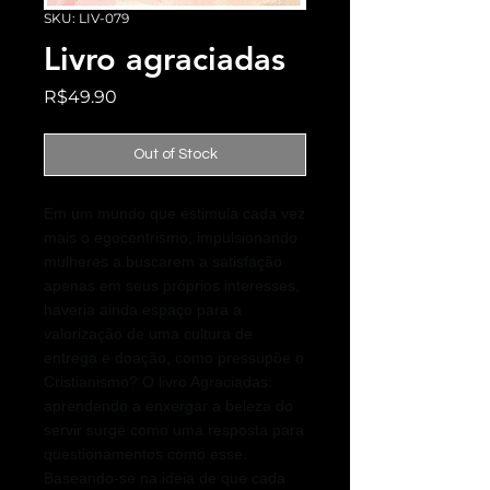
SKU: LIV-079
Livro agraciadas
Price
R$49.90
Out of Stock
Em um mundo que estimula cada vez
mais o egocentrismo, impulsionando
mulheres a buscarem a satisfação
apenas em seus próprios interesses,
haveria ainda espaço para a
valorização de uma cultura de
entrega e doação, como pressupõe o
Cristianismo? O livro Agraciadas:
aprendendo a enxergar a beleza do
servir surge como uma resposta para
questionamentos como esse.
Baseando-se na ideia de que cada