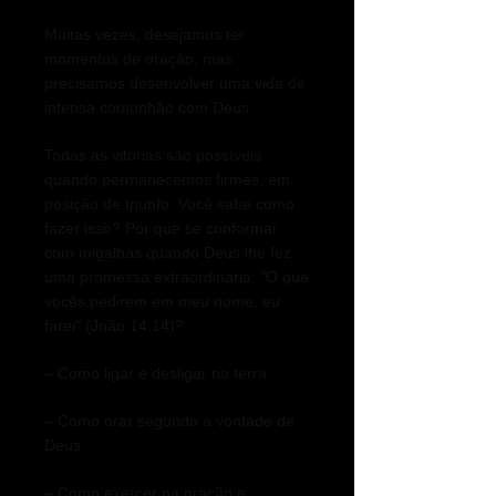
Muitas vezes, desejamos ter
momentos de oração, mas
precisamos desenvolver uma vida de
intensa comunhão com Deus.
Todas as vitórias são possíveis
quando permanecemos firmes, em
posição de triunfo. Você sabe como
fazer isso? Por que se conformar
com migalhas quando Deus lhe fez
uma promessa extraordinária: "O que
vocês pedirem em meu nome, eu
farei" (João 14.14)?
– Como ligar e desligar na terra
– Como orar segundo a vontade de
Deus
– Como exercer na oração a