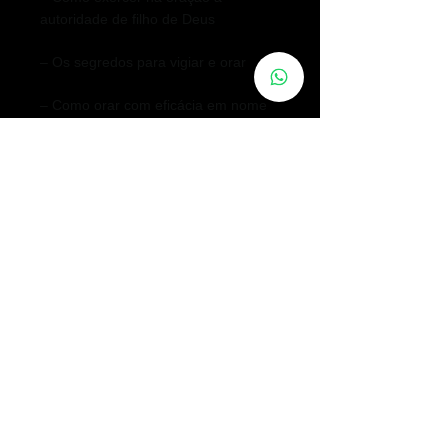
autoridade de filho de Deus
– Os segredos para vigiar e orar
– Como orar com eficácia em nome
de Jesus
Com a ajuda de um dos maiores
expoentes do cristianismo, você
obterá estímulo para sua vida de
oração e aprenderá a superar
obstáculos para avançar nessa
importante área da vida cristã.
Leia A oração: quando a terra
governa o céu, e seu relacionamento
com Deus se estreitará e será
enriquecido com esta valiosa leitura.