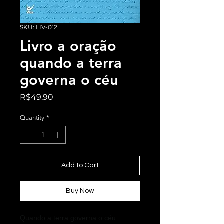
SKU: LIV-012
Livro a oração
quando a terra
governa o céu
Price
R$49.90
Quantity
*
Add to Cart
Buy Now
Quando a terra governa o céu